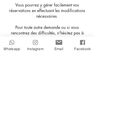
Vous pourrez y gérer facilement vos
réservations en effectuant les modifications
nécessaires.
Pour toute autre demande ou si vous
rencontrez des difficultés, n'hésitez pas à
répondre directement à cet e-mail (nous ne
répondons pas à ce type de demandes par
Whatsapp
Instagram
Email
Facebook
téléphone).
Coordonnées
11 Rue Torricelli, Paris, France
+33749924147
contact@playdate.fr
16 Rue de Saussure, Paris,
France
0749924147
contact@playdate.fr