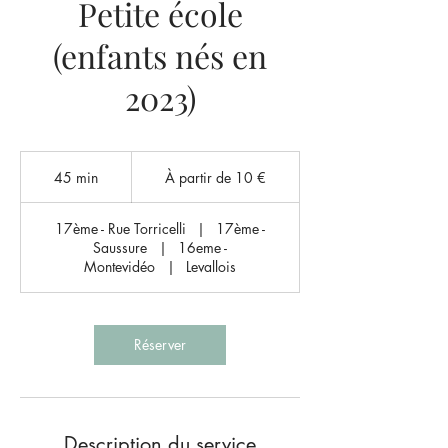
Petite école
(enfants nés en
2023)
À
partir
45 min
4
À partir de 10 €
de
10
5
euros
m
17ème - Rue Torricelli
|
17ème -
i
Saussure
|
16eme -
n
Montevidéo
|
Levallois
Réserver
Description du service