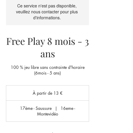
Ce service n'est pas disponible,
veuillez nous contacter pour plus
d'informations.
Free Play 8 mois - 3
ans
100 % jeu libre sans contrainte d'horaire
(6mois - 5 ans)
À
partir
À partir de 13 €
de
13
euros
17ème - Saussure
|
16eme -
Montevidéo