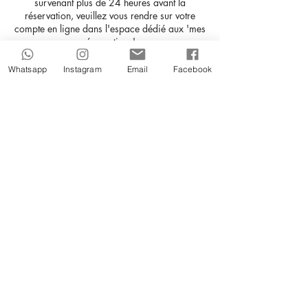
survenant plus de 24 heures avant la
réservation, veuillez vous rendre sur votre
compte en ligne dans l'espace dédié aux 'mes
réservations'.
Vous pourrez y gérer facilement vos
Whatsapp
Instagram
Email
Facebook
réservations en effectuant les modifications
nécessaires.
Pour toute autre demande ou si vous
rencontrez des difficultés, n'hésitez pas à
répondre directement à cet e-mail (nous ne
répondons pas à ce type de demandes par
téléphone).
Coordonnées
16 Rue de Saussure, Paris,
France
0749924147
contact@playdate.fr