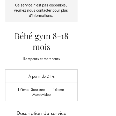
Ce service n'est pas disponible,
veuillez nous contacter pour plus
d'informations.
Bébé gym 8-18
mois
Rampeurs et marcheurs
À
partir
À partir de 21 €
de
21
euros
17ème - Saussure
|
16eme -
Montevidéo
Description du service