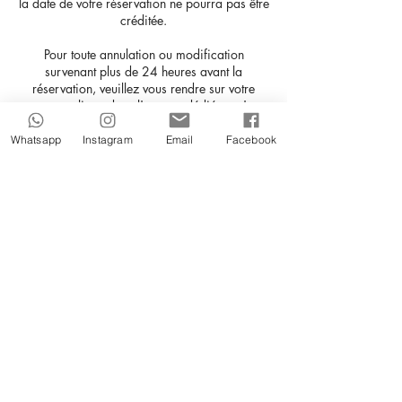
la date de votre réservation ne pourra pas être
créditée.
Pour toute annulation ou modification
survenant plus de 24 heures avant la
réservation, veuillez vous rendre sur votre
compte en ligne dans l'espace dédié aux 'mes
réservations'.
Whatsapp
Instagram
Email
Facebook
Vous pourrez y gérer facilement vos
réservations en effectuant les modifications
nécessaires.
Pour toute autre demande ou si vous
rencontrez des difficultés, n'hésitez pas à
répondre directement à cet e-mail (nous ne
répondons pas à ce type de demandes par
téléphone).
Coordonnées