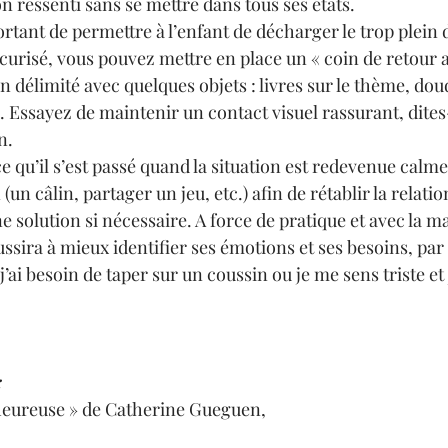
 ressenti sans se mettre dans tous ses états.
rtant de permettre à l’enfant de décharger le trop plein
écurisé, vous pouvez mettre en place un « coin de retour a
en délimité avec quelques objets : livres sur le thème, do
 Essayez de maintenir un contact visuel rassurant, dites
n.
e qu’il s’est passé quand la situation est redevenue cal
n (un câlin, partager un jeu, etc.) afin de rétablir la relat
ne solution si nécessaire. A force de pratique et avec la ma
ussira à mieux identifier ses émotions et ses besoins, par 
’ai besoin de taper sur un coussin ou je me sens triste et 
:
heureuse » de Catherine Gueguen,