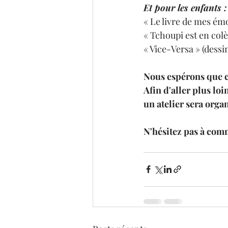
Et pour les enfants :
« Le livre de mes émo
« Tchoupi est en colè
« Vice-Versa » (dessi
Nous espérons que c
Afin d'aller plus loi
un atelier sera orga
N'hésitez pas à comm