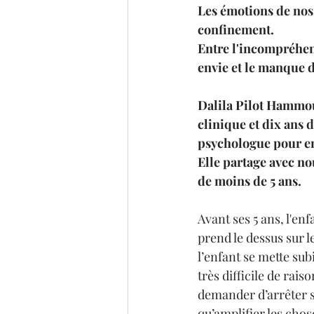
Les émotions de nos 
confinement. 
Entre l'incompréhensi
envie et le manque d'
Dalila Pilot Hammoud
clinique et dix ans d
psychologue pour enf
Elle partage avec n
de moins de 5 ans. 
Avant ses 5 ans, l'en
prend le dessus sur le
l’enfant se mette subi
très difficile de rai
demander d’arrêter s
qu’amplifier les chos