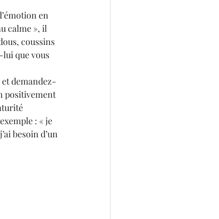
 d’émotion en 
u calme », il 
udous, coussins 
-lui que vous 
me et demandez-
ion positivement 
turité 
exemple : « je 
j’ai besoin d’un 