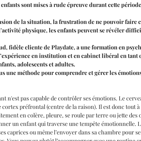
enfants sont mises à rude épreuve durant cette période
on de la situation, la frustration de ne pouvoir faire ce
activité physique, les enfants peuvent se révéler diffici
, fidèle cliente de Playdate, a une formation en psych
’expérience en institution et en cabinet libéral en tant 
ants, adolescents et adultes.
ous une méthode pour comprendre et gérer les émotions
fant n'est pas capable de contrôler ses émotions. Le cerv
 cortex préfrontal (centre de la raison). Il est donc tout à
tement en colère, pleure, se roule par terre ou jette des ob
sonner un enfant qui traverse une tempête émotionnelle. L
es caprices ou même l’envoyer dans sa chambre pour se 
es. Vous pouvez plutôt l’accompagner avec une routine qu