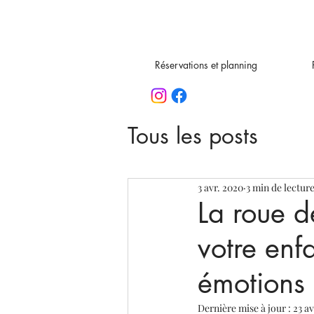
Réservations et planning
Tous les posts
3 avr. 2020
3 min de lectur
La roue d
votre enf
émotions
Dernière mise à jour :
23 av