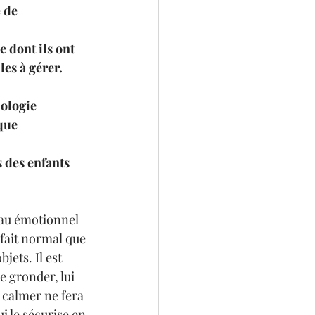
 de 
 dont ils ont 
les à gérer.
ologie 
que 
 des enfants 
eau émotionnel 
 fait normal que 
jets. Il est 
e gronder, lui 
calmer ne fera 
i le sécurise en 