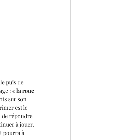
le puis de 
ge : « 
la roue 
ots sur son 
imer est le 
z de répondre 
tinuer à jouer, 
t pourra à 