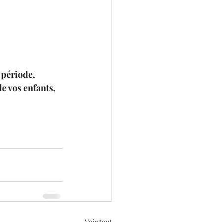
 période. 
e vos enfants, 
Voir tout