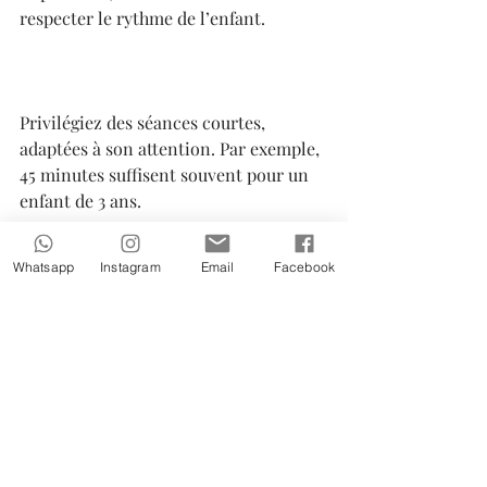
respecter le rythme de l’enfant.
Privilégiez des séances courtes, 
adaptées à son attention. Par exemple, 
45 minutes suffisent souvent pour un 
enfant de 3 ans.
Whatsapp
Instagram
Email
Facebook
Encouragez-le sans pression. 
L’objectif est qu’il prenne du plaisir et 
découvre de nouvelles choses.
Enfin, vous pouvez prolonger l’activité 