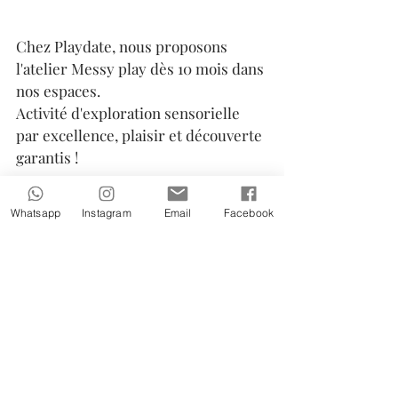
Chez Playdate, nous proposons 
l'atelier Messy play dès 10 mois dans 
nos espaces.
Activité d'exploration sensorielle 
par excellence, plaisir et découverte 
garantis !
Whatsapp
Instagram
Email
Facebook
- Retrouvez l'Atelier Messy Play 
10 - 36 mois
 :
 🎨🍂
Paris 16 - Rue Montevideo : 
Certains lundis à 9h45 avec 
Sandrine (
réserver
)*
Paris 17 - Rue Saussure : Le jeudi 
(2 semaines sur 3) à 9h50 avec 
Alizée (
réserver
)
*ou Atelier Baby Art