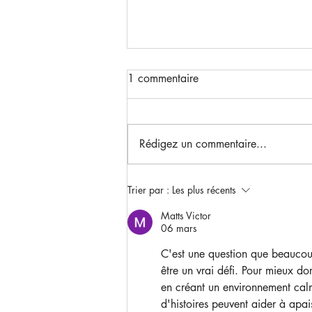
1 commentaire
Rédigez un commentaire...
Stimulez le développement
Trier par :
Les plus récents
sensoriel pour bébés
Matts Victor
06 mars
C'est une question que beaucou
être un vrai défi. Pour mieux do
en créant un environnement cal
d'histoires peuvent aider à apai