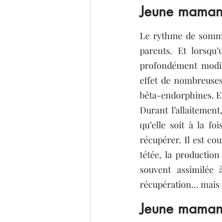
Jeune maman 
Le rythme de sommei
parents. Et lorsqu’
profondément modifi
effet de nombreuses
bêta-endorphines. Et
Durant l’allaitemen
qu’elle soit à la f
récupérer. Il est co
tétée, la productio
souvent assimilée 
récupération… mais c
Jeune maman 