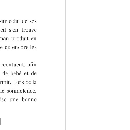
r celui de ses 
il s’en trouve 
man produit en 
e ou encore les 
centuent, afin 
 de bébé et de 
mir. Lors de la 
 de somnolence, 
rise une bonne 
 