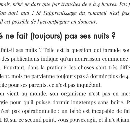
ois, bébé ne dort que par tranches de 2 à 4 heures. Pas fac
’on dort mal ! Si l’apprentissage du sommeil n’est pas
 il est possible de l’accompagner en douceur.
ne fait (toujours) pas ses nuits ?
ait-il ses nuits ? Telle est la question qui taraude sou
 des publications indique qu’un nourrisson commence à 
 Pourtant, dans la pratique, les choses sont très différ
e 12 mois ne parvienne toujours pas à dormir plus de 4 he
icile pour ses parents, ce n’est pas inquiétant.
n vient au monde, son organisme n’est pas en mesu
gie pour qu’il puisse dormir longtemps sans boire. Par
’est pas opérationnelle : un bébé est incapable de fair
it. Et sur ce second point, vous pouvez agir, et il n’est jam