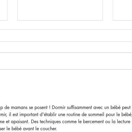
Quelle activité choisir pour
Coup
mon enfant de 3 ans : éveil
Pari
artistique, anglais ou yoga
organ
p de mamans se posent ! Dormir suffisamment avec un bébé peut 
rmir, il est important d'établir une routine de sommeil pour le bébé
me et apaisant. Des techniques comme le bercement ou la lecture 
ser le bébé avant le coucher.