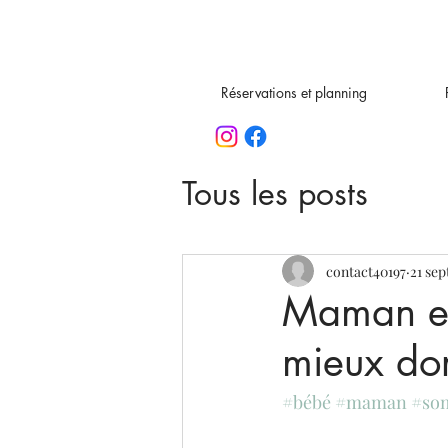
Réservations et planning
Tous les posts
contact40197
21 sep
Maman et
mieux dor
#bébé
#maman
#so