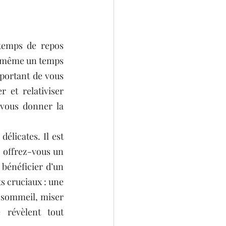
temps de repos 
s-même un temps 
mportant de vous 
et relativiser 
vous donner la 
licates. Il est 
, offrez-vous un 
 bénéficier d’un 
sommeil réparateur, en particulier pour une jeune maman ! Les deux éléments cruciaux : une 
e sommeil, miser 
révèlent tout 