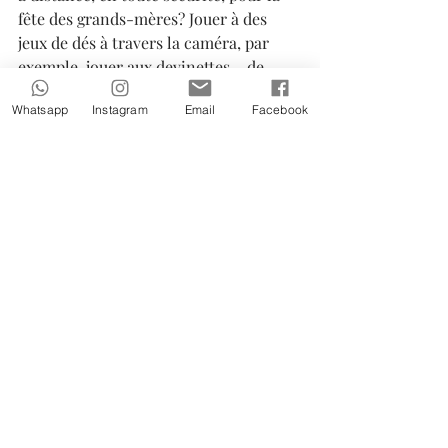
fête des grands-mères? Jouer à des 
jeux de dés à travers la caméra, par 
exemple, jouer aux devinettes… de 
nombreuses possibilités s’ouvrent à 
Whatsapp
Instagram
Email
Facebook
vous.
Toutes les activités qu’elles soient 
psychiques (jeux en tous genres, 
discussions, lecture…) que physiques 
(sorties à vélo, bricolage, jardinage, 
balades à pied, visites de lieux et 
monuments…) pratiquées ensemble 
permettent à nos jeunes retraités de 
garder une santé de fer, tant psychique 
que physique. Et que demander de plus 
de la pratique avec ses petits-enfants 
pour entretenir cette relation si 
précieuse !